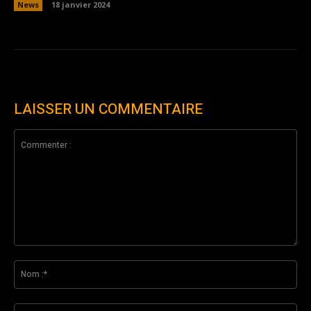
News
18 janvier 2024
LAISSER UN COMMENTAIRE
Commenter
:
No
:*
Ema