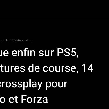
oter
Dossiers
Van Life
Road Culture
e-Racing
Plus
t PC : 19 voitures de...
e enfin sur PS5,
itures de course, 14
 crossplay pour
o et Forza