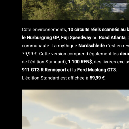
Côté environnements,
10 circuits réels scannés au l
le Nürburgring GP
,
Fuji Speedway
ou
Road Atlanta
,
communauté. La mythique
Nordschleife
n’est en re
79,99 €. Cette version comprend également les
deu
de l’édition Standard),
1 100 REN$
, des livrées excl
911 GT3 R Rennsport
et la
Ford Mustang GT3
.
L’édition Standard est affichée à
59,99 €
.