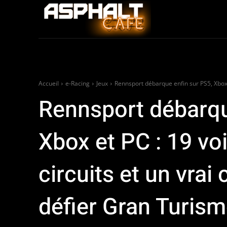
Auto
Moto / Sco
Accueil
e-Racing
Jeux
Rennsport débarque enfin sur PS5, Xbox e
Rennsport débarqu
Xbox et PC : 19 vo
circuits et un vrai
défier Gran Turism