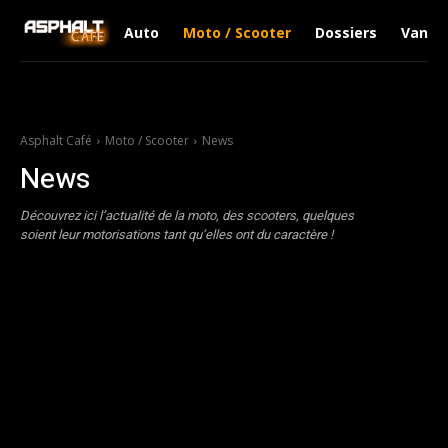
Auto
Moto / Scooter
Dossiers
Van Li
Asphalt Café
Moto / Scooter
News
News
Découvrez ici l’actualité de la moto, des scooters, quelques
soient leur motorisations tant qu’elles ont du caractère !
Casques
Essais
Intercom Moto & Scooter
News
Vêtements