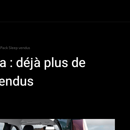
oter
Dossiers
Van Life
Road Culture
e-Racing
Plus
0 Pack Sleep vendus
a : déjà plus de
vendus