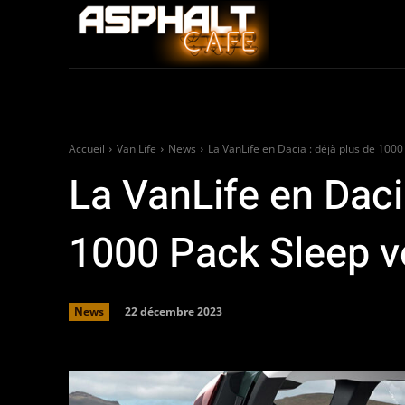
Auto
Moto / Sco
Accueil
Van Life
News
La VanLife en Dacia : déjà plus de 100
La VanLife en Daci
1000 Pack Sleep 
22 décembre 2023
News