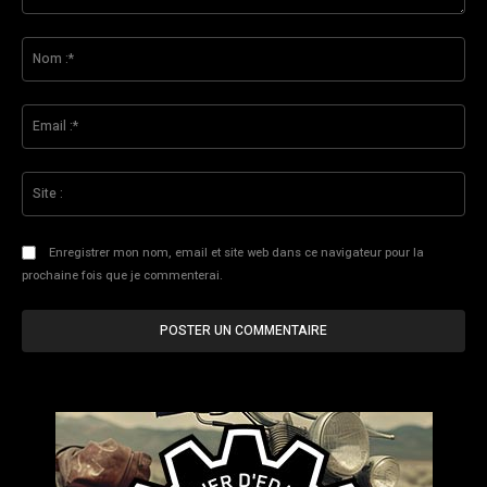
Commenter
:
No
:*
Ema
:*
Sit
:
Enregistrer mon nom, email et site web dans ce navigateur pour la
prochaine fois que je commenterai.