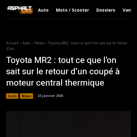
Auto
Moto / Scooter
Dossiers
Van Li
Accueil
Auto
News
Toyota MR2 : tout ce que l'on sait sur le retour
d'un...
Toyota MR2 : tout ce que l’on
sait sur le retour d’un coupé à
moteur central thermique
23 janvier 2025
Auto
News