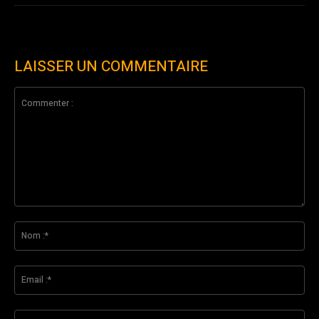
LAISSER UN COMMENTAIRE
Commenter
:
No
:*
Ema
:*
Sit