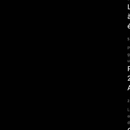
5
P
g
2
L
e
d