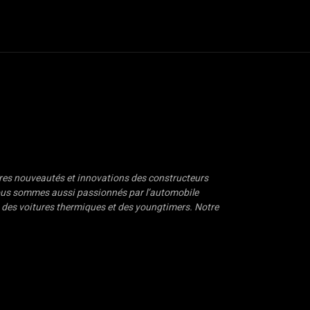
oter
Dossiers
Van Life
Road Culture
e-Racing
Plus
nières nouveautés et innovations des constructeurs
ous sommes aussi passionnés par l’automobile
, des voitures thermiques et des youngtimers. Notre