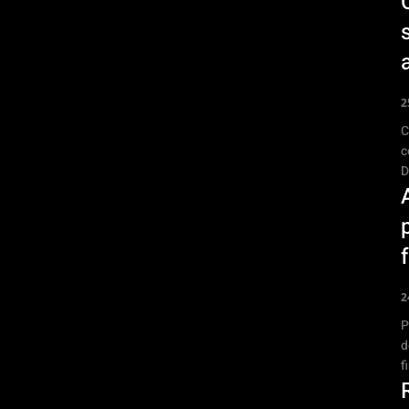
2
C
c
D
2
P
d
f