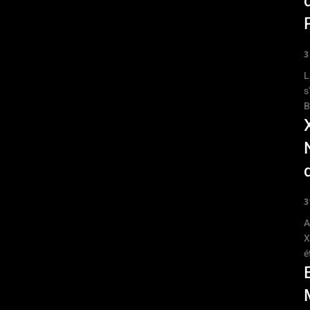
3
L
s
B
3
A
X
é