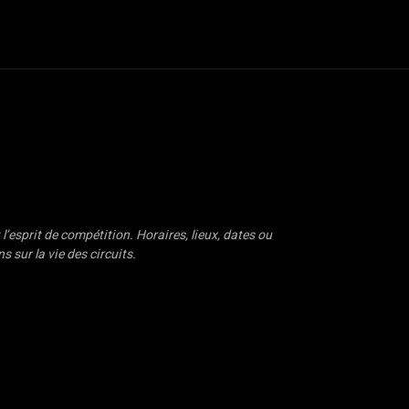
oter
Dossiers
Van Life
Road Culture
e-Racing
Plus
 l’esprit de compétition. Horaires, lieux, dates ou
 sur la vie des circuits.
rateurs / Garages
Road Trip