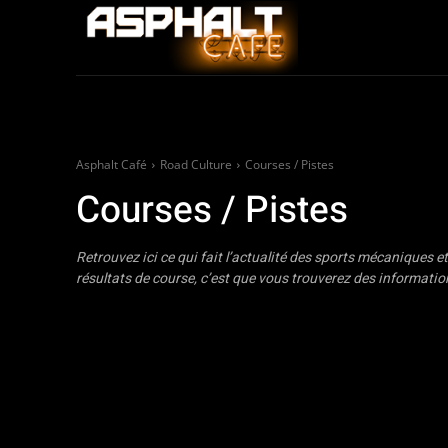
Auto
Moto / Sco
Asphalt Café
Road Culture
Courses / Pistes
Courses / Pistes
Retrouvez ici ce qui fait l’actualité des sports mécaniques et
résultats de course, c’est que vous trouverez des informations
Courses / Pistes
Livres / Films
Pilotes / Portraits
Prépa