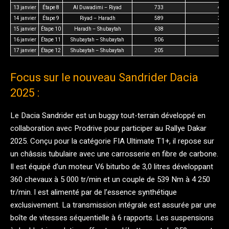
13 janvier
Étape 8
Al Duwadimi – Riyad
733
487
14 janvier
Étape 9
Riyad – Haradh
589
357
15 janvier
Étape 10
Haradh – Shubaytah
638
123
16 janvier
Étape 11
Shubaytah – Shubaytah
506
284
17 janvier
Étape 12
Shubaytah – Shubaytah
205
62
Focus sur le nouveau Sandrider Dacia
2025 :
Le Dacia Sandrider est un buggy tout-terrain développé en
collaboration avec Prodrive pour participer au Rallye Dakar
2025. Conçu pour la catégorie FIA Ultimate T1+, il repose sur
un châssis tubulaire avec une carrosserie en fibre de carbone.
Il est équipé d’un moteur V6 biturbo de 3,0 litres développant
360 chevaux à 5 000 tr/min et un couple de 539 Nm à 4 250
tr/min. l est alimenté par de l’essence synthétique
exclusivement. La transmission intégrale est assurée par une
boîte de vitesses séquentielle à 6 rapports. Les suspensions