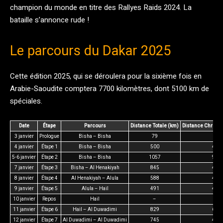
champion du monde en titre des Rallyes Raids 2024. La
bataille s’annonce rude !
Le parcours du Dakar 2025
Cette édition 2025, qui se déroulera pour la sixième fois en
Arabie-Saoudite comptera 7700 kilomètres, dont 5100 km de
spéciales.
Date
Étape
Parcours
Distance Totale (km)
Distance Chrono
3 janvier
Prologue
Bisha – Bisha
79
29
4 janvier
Étape 1
Bisha – Bisha
500
412
5-6 janvier
Étape 2
Bisha – Bisha
1057
965
7 janvier
Étape 3
Bisha – Al Henakiyah
845
496
8 janvier
Étape 4
Al Henakiyah – Alula
588
415
9 janvier
Étape 5
Alula – Hail
491
428
10 janvier
Repos
Hail
–
–
11 janvier
Étape 6
Hail – Al Duwadimi
829
606
12 janvier
Étape 7
Al Duwadimi – Al Duwadimi
745
481