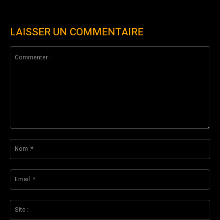
LAISSER UN COMMENTAIRE
Commenter
:
No
:*
Ema
:*
Sit
: