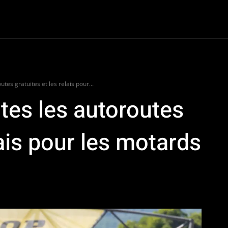
oter
Dossiers
Van Life
Road Culture
e-Racing
Plus
tes gratuites et les relais pour...
utes les autoroutes
lais pour les motards