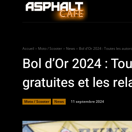
Auto
Moto / Sco
Accueil
Moto / Scooter
News
Bol d'Or 2024 : Toutes les autorou
Bol d’Or 2024 : To
gratuites et les re
11 septembre 2024
Moto / Scooter
News