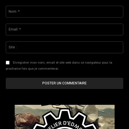
Commenter
:
No
:*
Ema
:*
Sit
:
Enregistrer mon nom, email et site web dans ce navigateur pour la
prochaine fois que je commenterai.