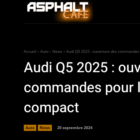
Auto
Moto / Sco
Accueil
Auto
News
Audi Q5 2025 : ouverture des commandes
Audi Q5 2025 : ou
commandes pour 
compact
20 septembre 2024
Auto
News