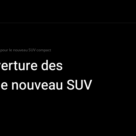
oter
Dossiers
Van Life
Road Culture
e-Racing
Plus
 pour le nouveau SUV compact
verture des
le nouveau SUV