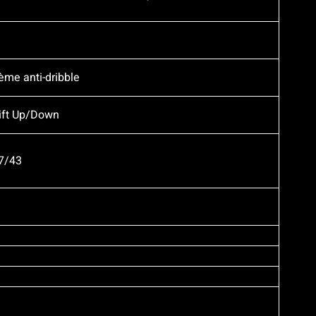
ème anti-dribble
hift Up/Down
17/43