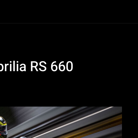
oter
Dossiers
Van Life
Road Culture
e-Racing
Plus
rilia RS 660