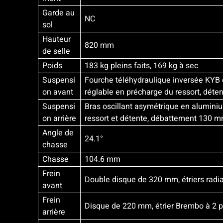
Garde au
NC
sol
Hauteur
820 mm
de selle
Poids
183 kg pleins faits, 169 kg à sec
Suspensi
Fourche téléhydraulique inversée KYB 
on avant
réglable en précharge du ressort, dét
Suspensi
Bras oscillant asymétrique en alumini
on arrière
ressort et détente, débattement 130 
Angle de
24.1°
chasse
Chasse
104.6 mm
Frein
Double disque de 320 mm, étriers radi
avant
Frein
Disque de 220 mm, étrier Brembo à 2 p
arrière