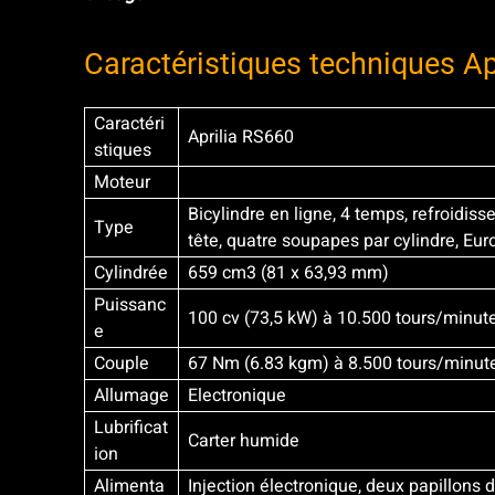
Caractéristiques techniques Ap
Caractéri
Aprilia RS660
stiques
Moteur
Bicylindre en ligne, 4 temps, refroidis
Type
tête, quatre soupapes par cylindre, Eur
Cylindrée
659 cm3 (81 x 63,93 mm)
Puissanc
100 cv (73,5 kW) à 10.500 tours/minut
e
Couple
67 Nm (6.83 kgm) à 8.500 tours/minut
Allumage
Electronique
Lubrificat
Carter humide
ion
Alimenta
Injection électronique, deux papillons 