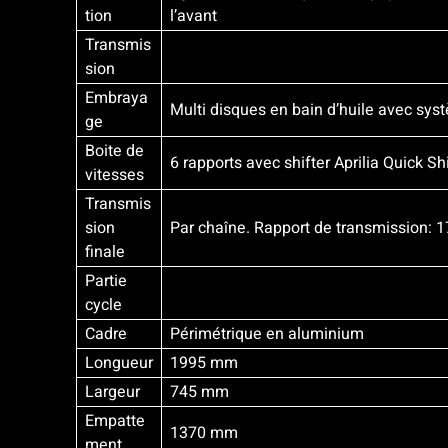
tion
l’avant
Transmis
sion
Embraya
Multi disques en bain d’huile avec syst
ge
Boite de
6 rapports avec shifter Aprilia Quick S
vitesses
Transmis
sion
Par chaîne. Rapport de transmission: 
finale
Partie
cycle
Cadre
Périmétrique en aluminium
Longueur
1995 mm
Largeur
745 mm
Empatte
1370 mm
ment