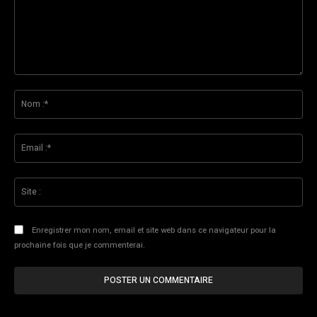
Commenter
:
No
:*
Ema
:*
Sit
:
Enregistrer mon nom, email et site web dans ce navigateur pour la
prochaine fois que je commenterai.