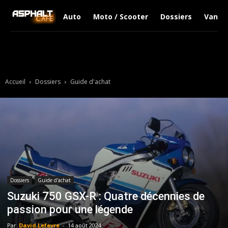
Auto
Moto / Scooter
Dossiers
Van Li
Accueil
Dossiers
Guide d'achat
Dossiers
Guide d'achat
Suzuki 750 GSX-R : Quatre décennies de
passion pour une légende
Par
David Lefevre
-
14 août 2024