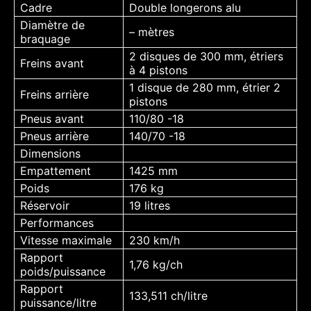
Cadre
Double longerons alu
Diamètre de
– mètres
braquage
2 disques de 300 mm, étriers
Freins avant
à 4 pistons
1 disque de 280 mm, étrier 2
Freins arrière
pistons
Pneus avant
110/80 -18
Pneus arrière
140/70 -18
Dimensions
Empattement
1425 mm
Poids
176 kg
Réservoir
19 litres
Performances
Vitesse maximale
230 km/h
Rapport
1,76 kg/ch
poids/puissance
Rapport
133,511 ch/litre
puissance/litre