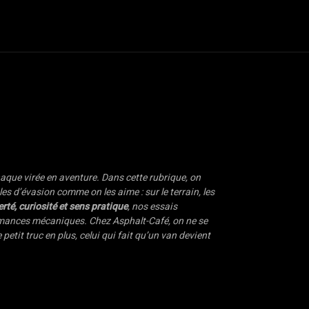
oter
Dossiers
Van Life
Road Culture
e-Racing
Plus
chaque virée en aventure. Dans cette rubrique, on
s d’évasion comme on les aime : sur le terrain, les
erté, curiosité et sens pratique
, nos essais
rmances mécaniques. Chez Asphalt-Café, on ne se
etit truc en plus, celui qui fait qu’un van devient