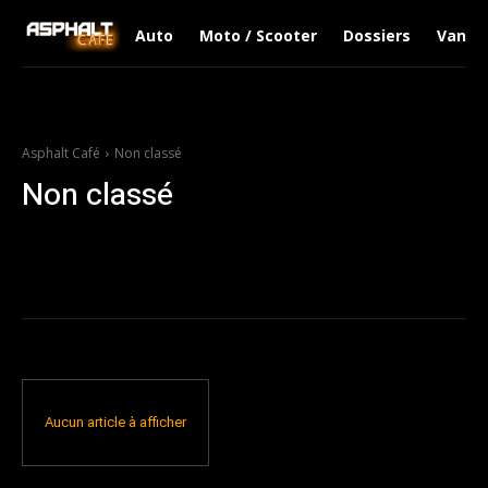
Auto
Moto / Scooter
Dossiers
Van Li
Asphalt Café
Non classé
Non classé
Auto
Bike Life
Dossiers
e-Racing
Fiches Techniques
Moto / 
Aucun article à afficher