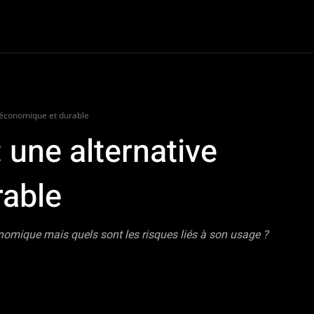
oter
Dossiers
Van Life
Road Culture
e-Racing
Plus
 économique et durable
 une alternative
rable
nomique mais quels sont les risques liés à son usage ?