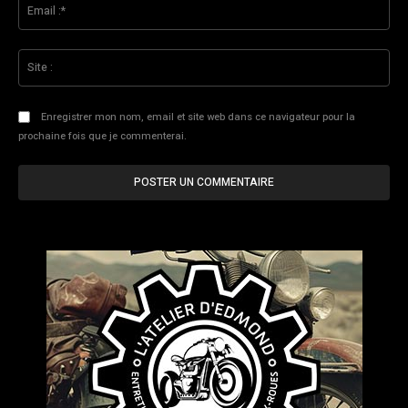
Ema
:*
Sit
:
Enregistrer mon nom, email et site web dans ce navigateur pour la
prochaine fois que je commenterai.